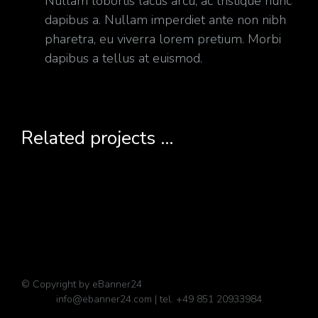
Nullam lobortis lacus arcu, ac tristique nunc
dapibus a. Nullam imperdiet ante non nibh
pharetra, eu viverra lorem pretium. Morbi
dapibus a tellus at euismod.
Related projects ...
© Copyright by eBanner24
info@ebanner24.com | tel. +49 851 20933984